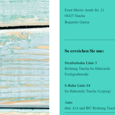
Ernst-Moritz-Arndt-Str. 21
04425
Taucha
Bogumils Garten
So erreichen Sie uns:
Straßenbahn Linie 3
Richtung Taucha bis Haltestelle
Freiligrathstraße
S-Bahn Linie S4
bis Haltestelle Taucha (Leipzig)
uto
A
über A14 und B87 Richtung Tauc