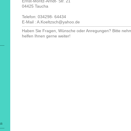
Ernst-Moritz-Arndt- Str. 21
04425
Taucha
Telefon: 034298- 64434
E-Mail : A.Koeltzsch@yahoo.de
Haben Sie Fragen, Wünsche oder Anregungen? Bitte nehmen
helfen Ihnen gerne weiter!
ha